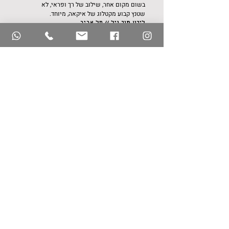
בשום מקום אחר, שילוב של רך ופראי, לא
שטנץ קבוע מקטלוג של איקאה, מיוחד.
לירון מור גיל // תל אביב
מעיין היא הבחירה המושלמת להגשמת
החלום.
על
העיצוב והכישרון אין בכלל שאלה,
התמונות מדברות.
אבל את הנוכחות והמסירות שלה לא מוצאים
אצל כל אחד...
רונה ניצן // רמת גן
למעיין סגנון עיצובי מרגש וייחודי רק לה!
מעצבת יצירתי בצורה יוצאת דופן
עם אנרגיה
אינסופית שנותנת את הלב והנשמה.
החיבור
עם מעיין היה מיידי ולאורך כל הדרך מעיין
הייתה קשובה ורגישה לצרכים שלנו.
למעיין
יכולת מרשימה של לרדת לפרטים וראיית
התמונה הכוללת כבר מההתחלה.
הניהול של
הפרויקט היה מדויק, לוחות זמנים, סנכרון
הספקים ושיתוף פעולה מלא וחיובי עם כלל
בעלי המקצוע.
מעיין אהובה, תודה שהגשמת לנו חלום😊
מחכים להמשיך
לפרויקט הבא ביחד...