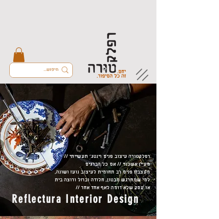
רפלקטורה עיצוב פנים וינטג׳ תעשייתי //
מעיין אשכנזי // אם כל הברגים
מעצבת פנים רב תחומית לעיצוב נועז ושונה,
למי שמתרגש מבטון, חלודה וברזל
ורוצה בית
או עסק
שלא דומה לאף אחד אחר //
Reflectura Interior Design