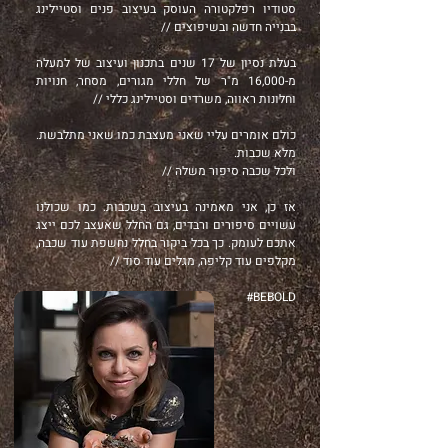
סטודיו רפלקטורה העוסק בעיצוב פנים וסטיילינג
בבנייה חדשה ובשיפוצים //
בעלת נסיון של 17 שנים בתכנון ועיצוב של למעלה
מ-16,000 מ"ר של חללי מגורים, מסחר, חנויות
וחלונות ראווה, משרדים וסטיילינג כללי //
כולם אומרים עליי שאני מעצבת כמו שאני מתלבשת.
מלא שכבות.
ולכל שכבה סיפור משלה //
אז כן, אני מאמינה בעיצוב בשכבות. כמו שכולנו
עשויים סיפורים ורבדים, גם החלל שאעצב לכם ייצג
אתכם לעומק. כך בכל ביקור בחלל נחשפת עוד שכבה,
מקלפים עוד קליפה, מגלים עוד סוד //
BEBOLD#