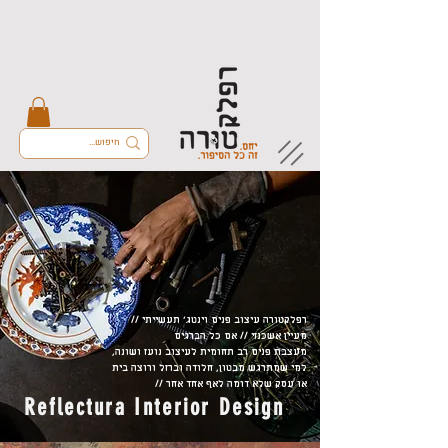
רפלקטורה עיצוב פנים וינטג׳ תעשייתי //
מעיין אשכנזי // אם כל הברגים
מעצבת פנים רב תחומית לעיצוב נועז ושונה,
למי שמתרגש מבטון, חלודה וברזל
ורוצה בית
או עסק
שלא דומה לאף אחד אחר //
Reflectura Interior Design