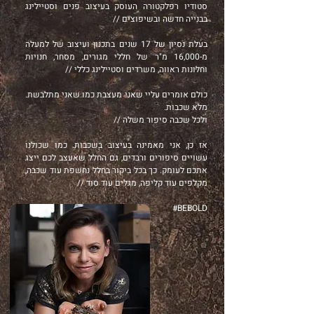
סטודיו רפלקטורה העוסק בעיצוב פנים וסטיילינג
בבנייה חדשה ובשיפוצים //
בעלת נסיון של 17 שנים בתכנון ועיצוב של למעלה
מ-16,000 מ"ר של חללי מגורים, מסחר, חנויות
וחלונות ראווה, משרדים וסטיילינג כללי //
כולם אומרים עליי שאני מעצבת כמו שאני מתלבשת.
מלא שכבות.
ולכל שכבה סיפור משלה //
אז כן, אני מאמינה בעיצוב בשכבות. כמו שכולנו
עשויים סיפורים ורבדים, גם החלל שאעצב לכם ייצג
אתכם לעומק. כך בכל ביקור בחלל נחשפת עוד שכבה,
מקלפים עוד קליפה, מגלים עוד סוד //
BEBOLD#