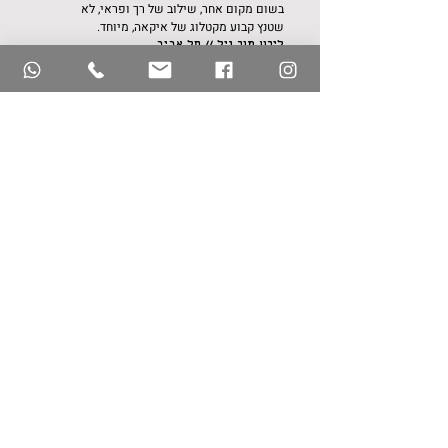
בשום מקום אחר, שילוב של רך ופראי, לא
שטנץ קבוע מקטלוג של איקאה, מיוחד.
לירון מור גיל // תל אביב
מעיין היא הבחירה המושלמת להגשמת
החלום.
על
העיצוב והכישרון אין בכלל שאלה,
התמונות מדברות.
אבל את הנוכחות והמסירות שלה לא מוצאים
אצל כל אחד...
רונה ניצן // רמת גן
למעיין סגנון עיצובי מרגש וייחודי רק לה!
מעצבת יצירתי בצורה יוצאת דופן
עם אנרגיה
אינסופית שנותנת את הלב והנשמה.
החיבור
עם מעיין היה מיידי ולאורך כל הדרך מעיין
הייתה קשובה ורגישה לצרכים שלנו.
למעיין
יכולת מרשימה של לרדת לפרטים וראיית
התמונה הכוללת כבר מההתחלה.
הניהול של
הפרויקט היה מדויק, לוחות זמנים, סנכרון
הספקים ושיתוף פעולה מלא וחיובי עם כלל
בעלי המקצוע.
מעיין אהובה, תודה שהגשמת לנו חלום😊
מחכים להמשיך
לפרויקט הבא ביחד...