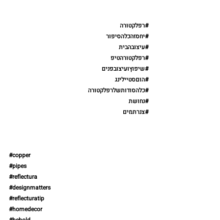
#רפלקטורה
#יחסזהכלהסיפור
#עיצובהבית
#רפלקטורהטיפ
#שיפוץועיצובפנים
#הוםסטיילינג
#כלהסודותשלרפלקטורה
#נחושת
#צנרתמים
#copper
#pipes
#reflectura
#designmatters
#reflecturatip
#homedecor
#bebold