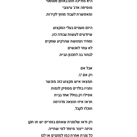
היא מוליכה חום באופן פנטסטי⁠
מוסיפה אדג' עיצובי⁠
ומאפשרת לעבוד מחוץ לקירות.⁠
היום מעטים בעלי המקצוע⁠
שיודעים לעשות עבודה כזו,⁠
ומחיר הנחושת שהרקיע שחקים⁠
לא עוזר לאנשים⁠
לבחור בה לתכנון הבית.⁠
אבל אם⁠
רק אם //⁠
תמצאו איש מקצוע כזה מוכשר⁠
ותהיו בולדים מספיק לנסות⁠
אפילו רק בחלל אחד בבית⁠
תראו איזו תוצאה מדהימה ⁠
תוכלו לקבל.⁠
רק ודאו שלצנרת שאתם בוחרים יש תו תקן ⁠
והינה ייצור מיוחד למי שתייה. ⁠
כל צנרת אחרת כמו למזגנים או לגז⁠