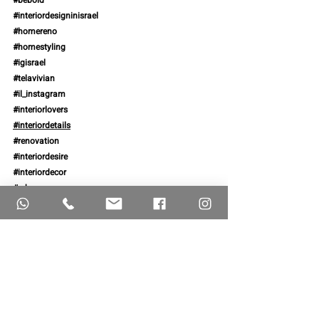
#interiordesigninisrael
#homereno
#homestyling
#igisrael
#telavivian
#il_instagram
#interiorlovers
#interiordetails
#renovation
#interiordesire
#interiordecor
#edge
#edgedesign
עיצוב
אנשי מקצוע