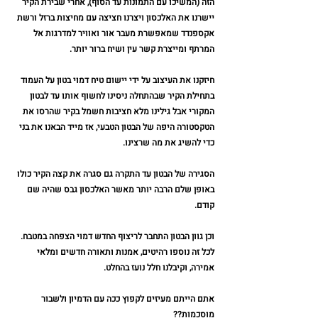
הזה (המשיכו עם התמונות עד הסוף), אחרי שבירת הקיר 
יישרנו את האלכסון ויצרנו חציצה עם מחיצות ברזל ורשת 
אקספנדד שמאפשרת מעבר אור ואוויר למדרגות אל 
המרתף ומייצרת קשר עין ושיח ברור יותר.
חיזקנו את העיצוב על ידי יישום טיח דמוי בטון על העמוד 
בתחילת הקיר שבהתחלה ניסינו לחשוף אותו עד לבטון 
המקורי אבל גילינו מלא חציבות חשמל בקיר שהרסו את 
הטקסטורה היפה של הבטון הטבעי, אז מייד הבאנו את בני 
כדי להשיג את מה שרצינו.
הסגירה של הבטון עד התקרה גם סגרה את קצה הקיר כולו 
באופן שלם הרבה יותר מאשר האלכסון גבס שהיה שם 
קודם.
וכן גוון הבטון התחבר לריצוף החדש דמוי הצפחה במטבח. 
לכל זה נוספו רהיטים, אמנות ותאורה חדשים ומלאי 
אמירה, וקיבלנו חלל נועז בהחלט.
אתם הייתם מעיזים לקפוץ ככה עם הדמיון ולשבור 
מוסכמות??