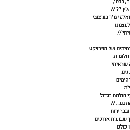
, בבטן,
יך?? //
אלפי מ״ר בעיצובי
לעצמנו
תי //
הימים של הפרויקט
לומות,
 שראיתי 
נים,
הימים
לה
 חולמת בגדול
תכם… //
ובבחירות
ך שבועות ארוכים
כולנו