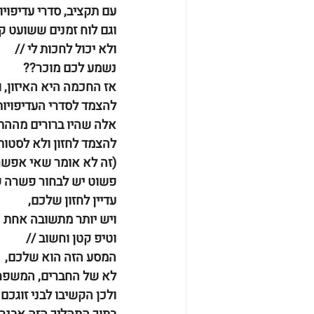
עם תקציב, סדרי עדיפויו
וגם לוח זמנים ששועט ק
ולא יכול לחכות לי //
נשמע לכם מוכר??
אז החכמה היא האיזון, וה
להצמד לסדרי העדיפויו
אלה שהיו ברורים מההת
להצמד לחזון ולא לסטות
(זה לא אומר שאי אפש
פשוט יש לבחור פשרה 
עדיין לחזון שלכם, 
ויש יותר מתשובה אחת נ
וטיפ קטן וחשוב //
המסע הזה הוא שלכם,
לא של החברים, המשפחה
ולכן הקשיבו לבני זוגכם