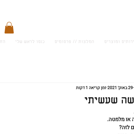
רותים ומוצרים
המלצות // פרסומים
כנסו לראש שלי
החש
29 באוק׳ 2021
זמן קריאה 1 דקות
שה שעשיתי
 או מלמטה.
ם לזה?