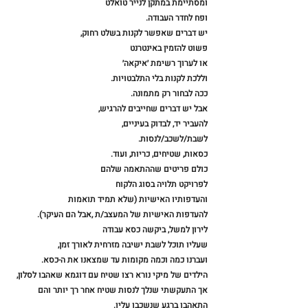
ומסתיימת במתקן לנייר טואלט
ופח לחדר העבודה.
יש דברים שאפשר לקנות בשלט רחוק,
פשוט להזמין באינטרנט
או לערוך רשימת ׳איקאה׳
וללכת לקנות בלי התלבטויות.
ככה לבחור רק מתמונה.
אבל יש דברים שחייבים להרגיש,
להעביר יד, לבדוק בעיניים,
לשבת/לשכב/לנסות.
כסאות, שטיחים, כריות, ועוד.
כולם פריטים שההתאמה שלהם
לפרויקט תלויה בסוג הלקוח
והעדפותיו האישיות (שלא תמיד תואמות 
להעדפות האישיות של המעצב/ת ,אבל הם העיקר).
לירון למשל, ביקשה כסא עבודה
שעליו תוכל לשבת ישיבה מזרחית לאורך זמן, 
ועברנו כמה וכמה מקומות עד שמצאנו את ה-כסא.
הילדים של מיקי נורא רצו שטיח עם דוגמא שאהבו לסלון, 
אך התעקשתי שנלך לנסות שטיח אחר רך יותר והם 
התאהבו ברגע שנשכבו עליו.