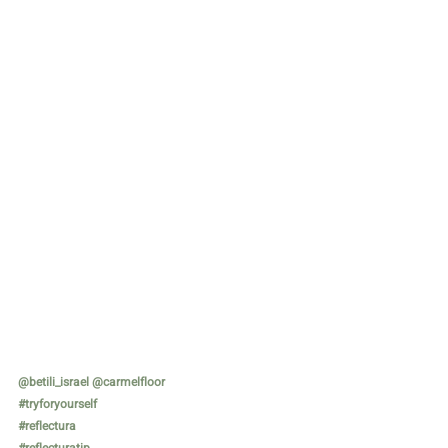
@betili_israel
@carmelfloor
#tryforyourself
#reflectura
#reflecturatip