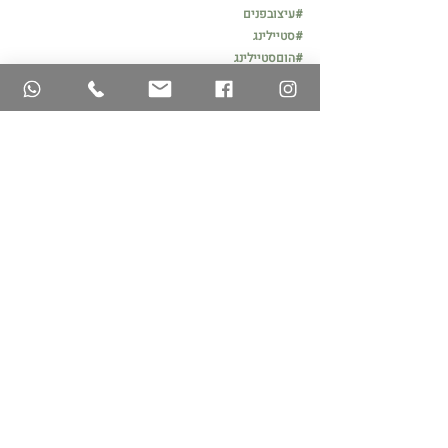
#עיצובפנים
#סטיילינג
#הוםסטיילינג
פוסטים אחרונים
הצג הכול