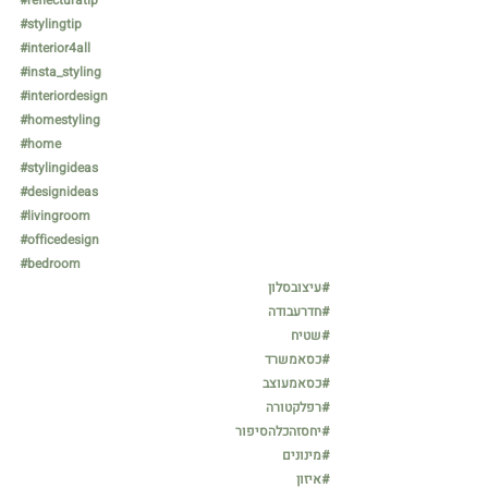
#stylingtip
#interior4all
#insta_styling
#interiordesign
#homestyling
#home
#stylingideas
#designideas
#livingroom
#officedesign
#bedroom
#עיצובסלון
#חדרעבודה
#שטיח
#כסאמשרד
#כסאמעוצב
#רפלקטורה
#יחסזהכלהסיפור
#מינונים
#איזון