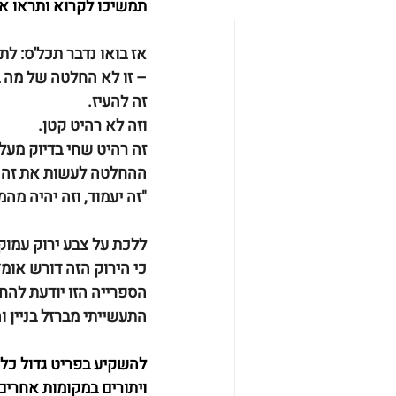
תמשיכו לקרוא ותראו איך
אז בואו נדבר תכל'ס: לת
– זו לא החלטה של מה ב
זה להעיז.
וזה לא רהיט קטן. 
זה רהיט שחי בדיוק מעל 
ההחלטה לעשות את זה – 
"זה יעמוד, וזה יהיה מהמ
ללכת על צבע ירוק עמוק,
כי הירוק הזה דורש אומץ
הספרייה הזו יודעת להחז
התעשייתי מברזל בניין ו
להשקיע בפריט גדול כל
ויתורים במקומות אחרים