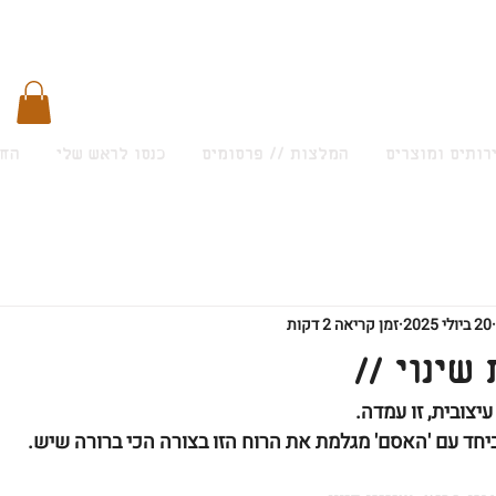
רותים ומוצרים
המלצות // פרסומים
כנסו לראש שלי
החש
20 ביולי 2025
זמן קריאה 2 דקות
שינוי //
יצובית, זו עמדה.
יחד עם 'האסם' מגלמת את הרוח הזו בצורה הכי ברורה שיש.