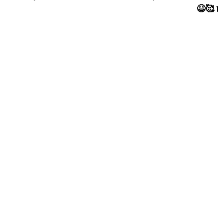
 🥰😆