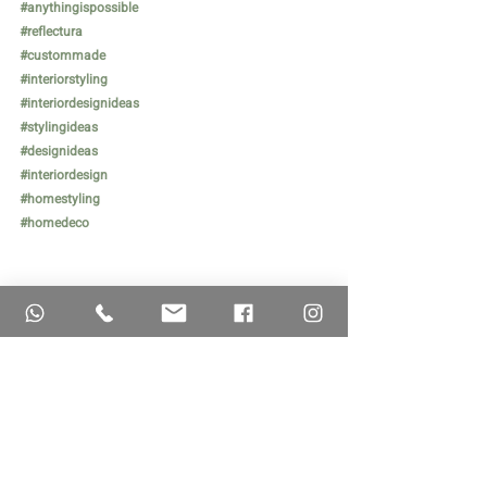
#anythingispossible
#reflectura
#custommade
#interiorstyling
#interiordesignideas
#stylingideas
#designideas
#interiordesign
#homestyling
#homedeco
#עיצובבהתאמהאישית
#עיצובפנים
#סטיילינג
#הוםסטיילינג
#רפלקטורהטיפ
#יחסזהכלהסיפור
#מדידה
#סרגלים