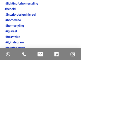
⁠ 
#lightingforhomestyling
#bebold
⁠ 
#interiordesigninisrael
⁠ 
#homereno
#homestyling
⁠⁠ 
#igisrael
⁠ 
#telavivian
#il_instagram
⁠ 
#interiorlovers
⁠ 
#interiordetails
⁠ 
#renovation
⁠ 
#interiordesire
⁠⁠ 
#interiordecor
#edge
⁠ 
#edgedesign
בית
עיצוב
אומנות
יחסזהכלהסיפור
וינטג
רפלקטורה
תמונות
ספרים
ויטרינה