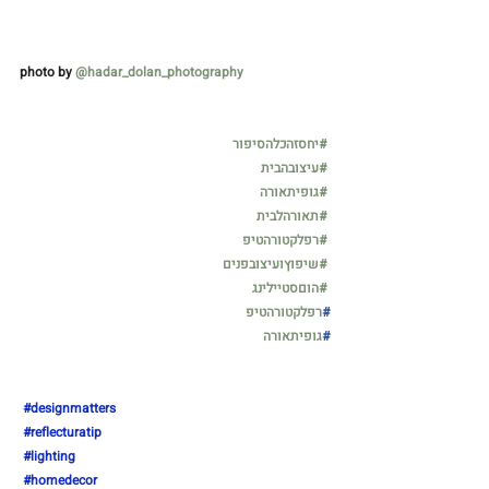
photo by 
@hadar_dolan_photography
 ⁠
#יחסזהכלהסיפור
#עיצובהבית
⁠⠀ 
#גופיתאורה
⁠⠀
#תאורהלבית
⁠⠀
#רפלקטורהטיפ
⁠⠀
#שיפוץועיצובפנים
⁠⠀ 
#הוםסטיילינג
⁠⠀
#
רפלקטורהטיפ
#
גופיתאורה
⁠ 
#designmatters
⁠ 
#reflecturatip
⁠ 
#lighting
⁠ 
#homedecor