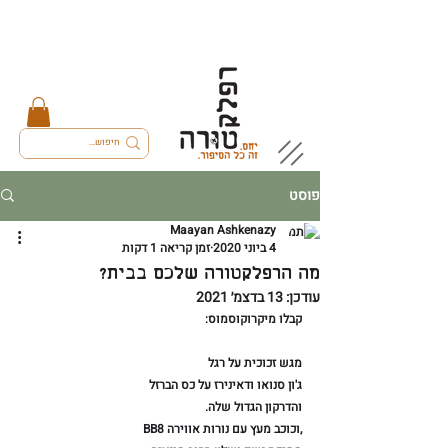
פוסט
Maayan Ashkenazy
4 ביוני 2020
זמן קריאה 1 דקות
מה הרפלקטורה שלכם בבית?
עודכן:
13 בדצמ׳ 2021
קבלו מיקרוקוסמוס:⁠
מגש זכוכית על רגל⁠
ג'ון סנואו ודאינירז על כס הברזל⁠
והדרקון הגדול שלה.⁠
וכוכב מעץ עם נורות אווירה⁠,⁠
BB8 