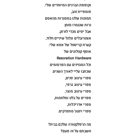
וקופסת הברגים המיוחדים שלי.⁠
פומפיית זהב⁠,⁠
תמונות שלנו במסגרות מהאסם⁠
נרות שנגמרו מזמן ⁠
אבל יפים מכדי לזרוק.⁠
אצטרובלים וגלגל שיניים חלוד⁠,⁠
קערת קריסטל של אמא שלי.⁠
אוסף קטלוגים של⁠
Resoration Hardware⁠
וכל המגזינים עם הפרסומים⁠
שכתבו עליי לאורך השנים.⁠
ספרי עיצוב פנים⁠,⁠
ספרי עיצוב גרפי⁠,⁠
ספרי עיצוב מוצר⁠,⁠
ספרים על בלט ומלחמות⁠,⁠
ספרי אדריכלות⁠,⁠
ספרי וינטג' מתפרקים.⁠
מה הרפלקטורה שלכם בבית?⁠
חשבתם על זה פעם?⁠