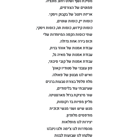
מסיכת נשף ושלט רחוב מונציה.⁠
פמוטים של הצורפים⁠,⁠
אריזת וינטג' של בקבוק ויסקי.⁠
כוסות יין, כוסות שוטים,⁠
כוסות קידוש, כוסות תה, כוסות ויסקי,⁠
שתי כוסות הקפה המיוחדות שלי⁠
וכוס בירה אחת גדולה.⁠
עבודת אמנות של אוהד בנית⁠,⁠
עבודת אמנות של מאיה גל⁠,⁠
עבודת אמנות של קובי סיבוני⁠,⁠
פון עצבני של סטודיו קאהן⁠'⁠
ואיש לגו מבטון של פאולה.⁠
מלח פלפל בצורת טבעות ברגים⁠
שעיצבתי עוד בלימודים⁠,⁠
שור מיציקת ברזל מארגנטינה.⁠
מליון מפיות בד רקומות⁠,⁠
מגש שיש ושני מגשי זכוכית⁠
מודפסים מלונדון.⁠
יצירות לגו מופלאות⁠
מהסדרות לגו צ'ימה ולגו נינג'גו⁠
שלקחו לנו שבועות לבנות⁠