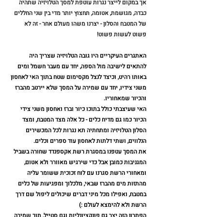
אך במקום לייצר נגרות עוטפת למסך הטלויזיה שתהיה 
כבדה, מגושמת, אטומה, תחצוץ יותר מדי בין שני החללים 
של המטבח והסלון - יצרנו משהו מעולם אחר - זה לא 
פשוט לעשות פשוט!
האתגרים העיקריים היו גובה הטלויזיה שצריך היה 
להתאים לישיבה מול הספה, יחד עם מעבר חשמל ומים 
באותו רהיט, וכיצד לנצל מקסימום שטח בתוך האי לאחסון 
משני צידיו, יחד עם שמירה על המסך שלא יירטב מהברז 
והכיור שמאחוריו.
האי שעיצבתי כולל בתוכו כיור וברז ואחסון משני צידי 
הכיור כמו גם מדיח כלים - כל אלה מצד המטבח, ומצד 
הסלון הטלויזיה ומתחתיה תא נגרות לכל המכשירים 
הנלווים, ושתי דלתות לאחסון עוד ספרים וכלים.
את המסך עטפנו במסגרת רשת אקספנדד שחורה בשביל 
המגניבות כמובן אבל כדי שירגיש מאוורר ולא אטום, 
ומאחורי הרשת סגרנו עם לוח זכוכית ששומר עליה 
מהתזות מים מהברז שבאי, מלכלוך ומפגיעות של כלים 
במטבח, ואפילו מכל מיני דברים שיכולים ליפול שם דרך 
הרשת ולא להימצא לעולם :)
הפתרון הזה יצר גם פונקציונליות וגם סטייל, תוך שמירה 