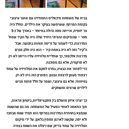
בבית של משפחת מיכאליס התמודדנו עם אתגר עיצובי 
בקומת המרתף, ששימשה בעיקר את הילדים. החלל היה 
צר יחסית, והייתה ספה גדולה במיוחד – באורך של כ-3 
מטר – שהמיקום ההגיוני היחיד שלה היה על הקיר שמול 
המדרגות, כדי לשמור על זרימה ונוחות בתנועה. אבל 
ה"קיר" הזה לא היה באמת קיר – הוא היה חלק מגרם 
מדרגות אלכסוני, כך שתליית טלוויזיה עליו הייתה לא רק 
לא פרקטית, אלא גם מסוכנת.
כדי לפתור את הבעיה, בחרנו למקם את הטלוויזיה על עמוד 
רצפתי מעוגן לרצפת הבטון. הפתרון הזה היה לא רק 
בטיחותי, אלא גם עיצובי, ושמר על חלל פתוח ונגיש 
לילדים שרצים ומשחקים. 
כך יצרנו איזון מושלם בין פונקציונליות, ביטחון ונראות, 
תוך התאמה לאופי הפעיל של המשפחה. מה גם שהשטח 
שנמצא בתחתית המדרגות במרתף הוא תמיד שטח מבוזבז 
ולא יפה, שקשה לארגון ומזמין בלאגן. על ידי מיקום 
הטלויזיה על עמוד בדיוק שם ניצלנו את השטח בצורה 