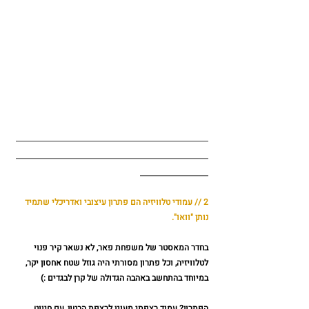
_______________________________
_______________________________
___________
2 // עמודי טלוויזיה הם פתרון עיצובי ואדריכלי שתמיד 
נותן "וואו". 
בחדר המאסטר של משפחת פאר, לא נשאר קיר פנוי 
לטלוויזיה, וכל פתרון מסורתי היה גוזל שטח אחסון יקר, 
במיוחד בהתחשב באהבה הגדולה של קרן לבגדים :) 
הפתרון? עמוד רצפתי מעוגן לרצפת הבטון, עם חיווט 