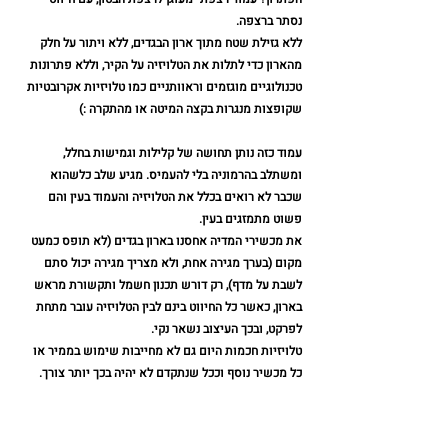
נסתר ברצפה. 
ללא גזילת שטח מתוך ארון הבגדים, ללא ויתור על חלק 
מהארון כדי לתלות את הטלויזיה על הקיר, וללא פתרונות 
טכנולוגיים מוגזמים וראוותניים כמו טלויזיות אקרובטיות 
שקופצות מנגרות בקצה המיטה או מהתקרה :)
עמוד כזה נותן תחושה של קלילות וגמישות בחלל, 
ומשתלב בהרמוניה בלי להעמיס. מגיע שלב כלשהוא 
שכבר לא רואים בכלל את הטלויזיה והעמוד בעין והם 
פשוט מתמזגים בעין.
את מכשירי המדיה אחסנו בארון בגדים (לא תופס כמעט 
מקום (בערך מגירה אחת, ולא מצריך מגירה יכול סתם 
לשבת על מדף), רק דורש תכנון חשמל ותקשורת מראש 
בארון, כאשר כל החיווט בינם לבין הטלויזיה עובר מתחת 
לפרקט, ובכך העיצוב נשאר נקי.
טלויזיות חכמות היום גם לא מחייבות שימוש בממיר או 
כל מכשיר נוסף וככל שנתקדם לא יהיה בכך יותר צורך.