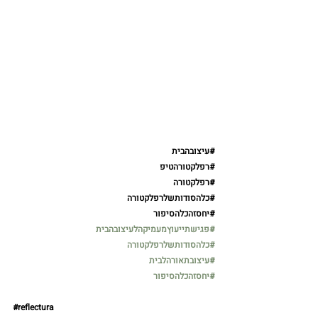
#עיצובהבית
#רפלקטורהטיפ
#רפלקטורה
#כלהסודותשלרפלקטורה
#יחסזהכלהסי
פור
#פגישתייעוץמעמיקהלעיצובהבית
#כלהסודותשלרפלקטורה
#עיצובתאורהלבית
#יחסזהכלהסיפור
#reflectura