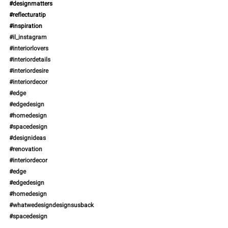
#designmatters
#reflecturatip
#inspiration
#il_instagram
#interiorlovers
#interiordetails
#interiordesire
#interiordecor
#edge
#edgedesign
#homedesign
#spacedesign
#designideas
#renovation
#interiordecor
⁠ ⁠
#edge
#edgedesign
#homedesign
#whatwedesigndesignsusback
#spacedesign