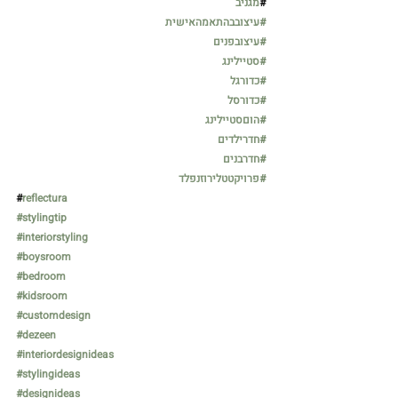
 #
מגניב
#ע
יצובבהתאמהאישית
#עיצובפנים
#סטיילינג
#כדורגל
#כדורסל
#הוםסטיילינג
#חדרילדים
#חדרבנים
#פרויקטטלירוזנפלד
#
reflectura
#stylingtip
#interiorstyling
#boysroom
#bedroom
#kidsroom
#customdesign
#dezeen
#interiordesignideas
#stylingideas
#designideas