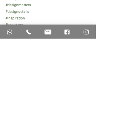
#designmatters
#designdetails
#inspiration
#coolideas
#instahome
#insta_styling
#reflecturatip
#football
#basketball
פוסטים אחרונים
הצג הכול