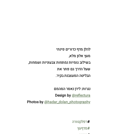
להלן מדף כדורים פינתי
מעץ אלון מלא,
בשילוב גומיות נמתחות צבעוניות ושמחות,
שעל הדרך גם פתר את
הבליטה המעצבנת בקיר.
נגרות: לירן נאסר המהמם
Design by 
@reflectura
Photos by 
@hadar_dolan_photography
 #
רפלקטורה
#מדףעץ