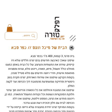
הבית של מיכל ונעם // כפר סבא
בית פרטי, 3 קומות, 400 מ"ר בכפר סבא.
שיפוץ שארך כארבעה חודשים בהם יצרנו חללים שלא היו
קיימים, שינינו את התשתיות והעיצוב של כל הבית באופן כמעט
מוחלט כולל חשמל, מיזוג, תאורה, ריהוט מלא, נגרות ומסגרות
מותאמת אישית, חדרי רחצה חדשים עם מלא סטייל מגניב.
בקומת הקרקע שיפצנו את שירותי האורחים, יצרנו תקרת בטון
היסטרית ומדויקת שמשתרעת מהמטבח דרך הכניסה ועד לקצה
הסלון.
שיפצנו את המטבח והחלפנו את כל התאורה והריהוט תוך שינוי
חלוקת הפונקציות השונות וכל נקודות החשמל והתאורה. כמו כן,
ריהטנו מחדש את הגינה, הוספנו וילונות, שיפצנו את דלת
הכניסה לבית עם חלון זכוכית רשת וצבע עדכני.
בקומת המרתף יצרנו יחידת מתבגרת שלא הייתה קיימת על ידי
הקטנת חדר הרחצה הקודם, יצירת חדר ארונות ומסדרון פרטי,