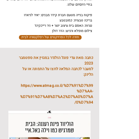
בחיי היוםיום שלנו.
פיקוח בנייה מטעם חברת קידר מבנים: יאיר לניאדו
בריכה טבעית: כמובטבע
נגרות: האסם בית עיצוב יוצר + ניר רייכקינד
צילום מופלא ורגיש: הדר דולן
חזרה לכל הפרויקטים של רפלקטורה לבית
כתבה מאת עדי פוגל הולנדר במגזין את ספטמבר
2023
למעבר לכתבה המלאה לחצו על התמונה או על
הלינק:
https://www.atmag.co.il/%D7%91%D7%99
%D7%AA-
%D7%91%D7%A8%D7%A2%D7%A0%D7%A
0%D7%94/