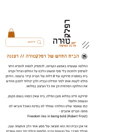
הבית החדש של רפלקטורה // רעננה
החלטה שעשינו באמצע הקורונה, להפסיק לנסות להוציא היתר
לשיפוץ ולחכות בלי סוף ופשוט הלכנו על החלום הגדול וקנינו
בית במסגרת פרויקט של 8 וילות של חברת קידר ברעננה. הזדמן
מזלנו לקנות אותו לפני תחילת הבנייה ולכן יכולתי לתכנן מחדש
את החלוקה הפנימית וכן את כל העיצוב במלואו.
פרויקט חיינו במלוא מובן המילה, בית שאין כמוהו בשום מקום,
הגשמת חלום!!​
כמו שאומר שלט החלודה שתלוי לנו בפינת האוכל והביאו לנו
מתנה חברים אהובים -
Freedom lies in being bold (Robert Frost)
אז אכן הבית הזה הוא תוצאה של מסע אחר הלב והתעוזה שבו,
תהליך מורכב של הגשמת הרבה חלומות וכולם יחד היום שזורים