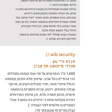
עיצוב כל האלמנטים התומכים כגון פריטים לתצוגה,
מידוף, מסגרות וריהוט //
בהיותי מעצבת תעשייתית וכן מעצבת גרפית עם נסיון רב
שנים, אני בעלת התמחות בתכנון ועיצוב רהיטים,
מטבחים, נגרות ומסגרות, תכנון תאורה ייחודי ועיצוב גופי
תאורה ומוצרים משלימים בהתאמה אישית, כמו גם נסיון
עשיר בעיצוב גרפי ומיתוג עסקי, וכן ניהול תקציבים,
וניהול בעלי מקצוע כצוות מנצח.
הסטודיו מציע מסלולי ליווי שונים וגמישים בהתאמה
לפרויקט ולצרכים שלכם //
wib security //
חברת היי טק
מגדלי מידטאון תל אביב
1,600 מ״ר הנפרשים על פני שתי קומות במגדלים
הכי טרנדיים בתל אביב. שיפוץ מלא ותכנון קונספט
הכולל איזורי פנאי, חדרי מנהלים וישיבות, מרחבי
עבודה פתוחים, ריהוט, נגרות ומסגרות בהתאמה
אישית, תכנון תאורה מלא, וכן שיפוץ השירותים
ויצירת מקלחת אחת כי חייבים כזו במשרד שכל
העובדים בו גולשים לפני העבודה :)
קבלן גמרים פרשקובסקי פרו.