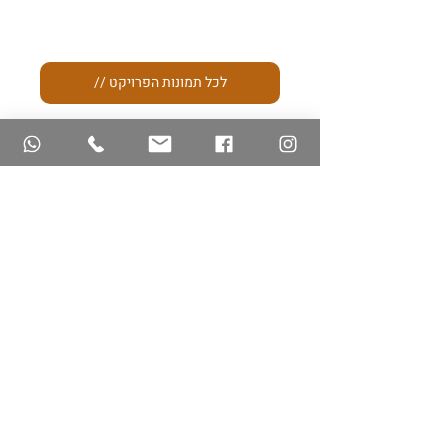
// לכל תמונות הפרויקט
KOLVERT //
חנות תכשיטי מעצבים
דיזנגוף תל אביב
מותג שהוא עולם ומלואו של סטייל ששובר
מוסכמות ויוצא מהמטריקס של המוכר והטרנדי.
מיכל שטעמה המשובח אוצרת תכשיטים מעוצבים
של אמנים ישראלים ובינלאומיים,
ובלתי אפשרי לא לצאת משם עם אוסף חדש
ומקורי בכל ביקור.
תכשיטי יוקרה באמת יוצאי דופן במגניבותם.