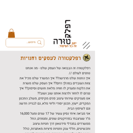
רפלקטורה לעסקים וחנויות
רפלקטורה זה הבבואה של העסק שלנו - מה אנחנו
נותנים לעולם //
איך החנות שלנו מרגישה?? איך המשרד שלנו מכיל את
צוות העובדים במהלך היום?? איך העסק שלנו משרת
את הלקוח ומעניק לו חוויה מלאת חושים וסיפוק?? איך
נגרום לו לחזור ולרצות אותנו שוב ושוב??
אנו מעניקים שירותי עיצוב פנים מקיפים, משלב התכנון
המקדים, ייעוץ, תכנון יסודי וליווי מלא, גם לבנייה חדשה
וגם לשיפוץ הבית.
אני מביאה איתי נסיון עשיר של 17 שנים ומעל 16,000
מ״ר שעיצבתי בפרויקטים שונים, ומגוונים, החל
ממשרדים במגדלי מידטאון דרך חנויות עיצוב
ותכשיטים, חללי ענק וחנויות פיציות מאתגרות, כולל