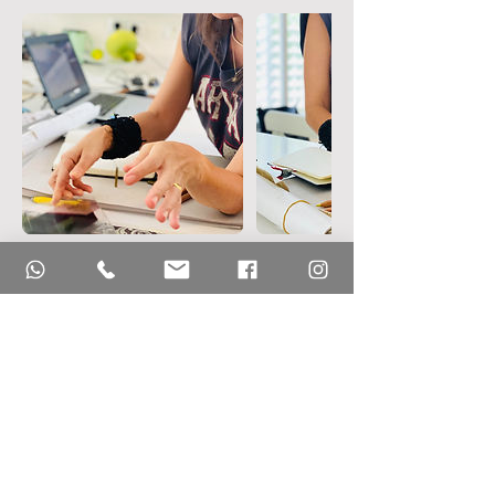
מדיניות ביטולים
כל פגישת ייעוץ כוללת שיחה טלפון מקדימה
לתיאום הנושאים לפגישה + משך הפגישה הפיזית
כפי שמצוין + קשר במייל או בוואטסאפ תוך כדי
במידה ולקוח מעוניין לשנות תאריך שנקבע יש
ליצור קשר ישירות עם מעיין בטלפון 052-