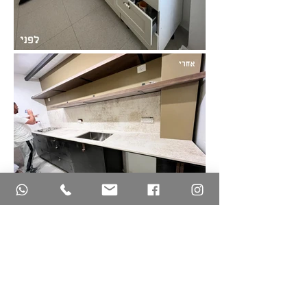
//
מעיין היקרה,
וואו,